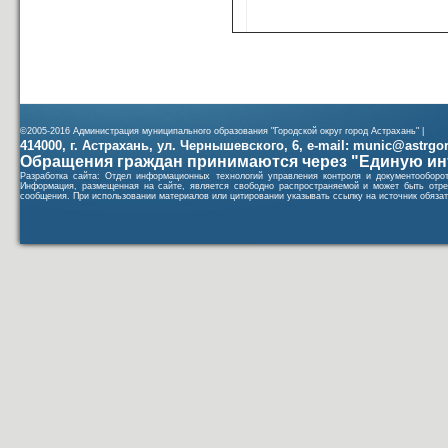
©2005-2016 Администрация муниципального образования "Городской округ город Астрахань" |
414000, г. Астрахань, ул. Чернышевского, 6, e-mail: munic@astrgorod
Обращения граждан принимаются через "Единую ин
Разработка сайта: Отдел информационных технологий управления контроля и документообор
Информация, размещенная на сайте, является свободно распространяемой и может быть отре
сообщения. При использовании материалов или цитировании указывать ссылку на источник обязат