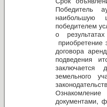
Cрок объявлен
Победитель ау
наибольшую 
победителем ус
о результата
приобретение з
договора арен
подведения ит
заключается д
земельного уч
законодательст
Ознакомление
документами, ф