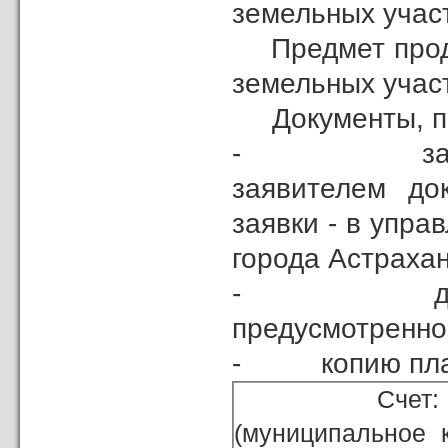
земельных учас
Предмет прода
земельных учас
Документы, пре
- заявка на
заявителем до
заявки - в упр
города Астрахани
- договор о
предусмотренно
- копию плате
Счет: управле
(муниципальное 