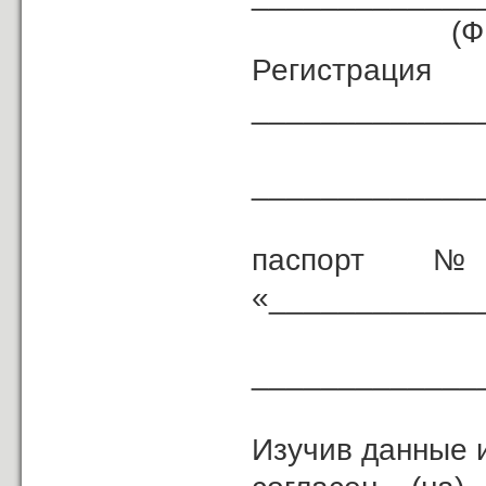
(ФИО
Регистрац
_____________
_____________
паспорт № _
«____________
_____________
(кем
Изучив данные 