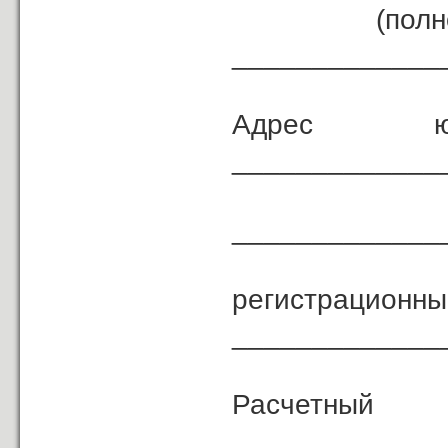
(полное наи
_____________
Адрес 
_____________
_____________
регист
_____________
Расчетный 
_____________