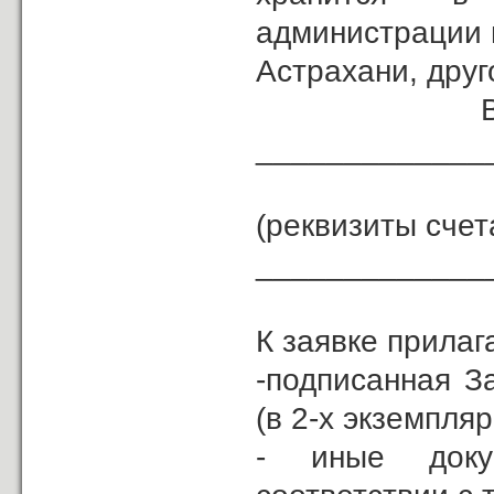
администрации 
Астрахани, друго
Возврат з
_____________
(реквизиты счет
_____________
К заявке прилаг
-подписанная З
(в 2-х экземпляр
- иные доку