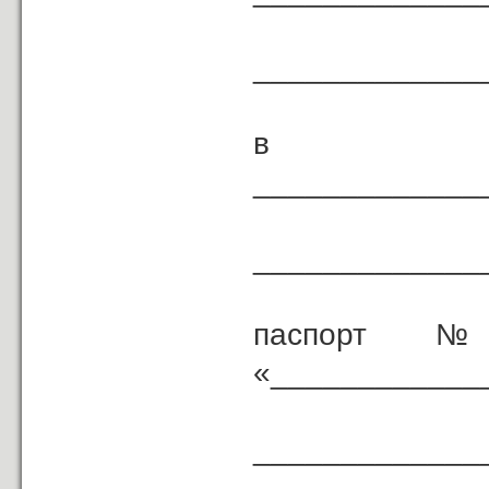
_____________
в лиц
_____________
(дол
_____________
паспорт № _
«____________
_____________
( ке