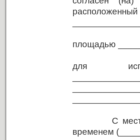
согласен (н
расположенный 
_____________
площадью ____
для и
_____________
___________________________
_____________
С местом, д
временем (____