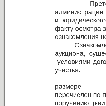
Претензий к
администрации 
и юридического
факту осмотра з
ознакомления н
Ознакомлен с 
аукциона, сущ
условиями дого
участка.
За
размере______
перечислен по 
поручению (кв