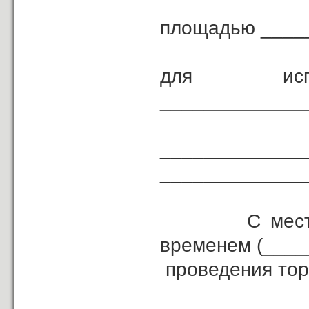
площадью ____
для и
_____________
___________________________
_____________
С местом, д
временем (____
проведения тор