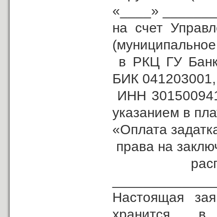
«____» _______
на счет Управ
(муниципальное 
в РКЦ ГУ Банк
БИК 041203001,
ИНН 301500941
указанием в пл
«Опла­та задатк
права на заклю
распол
_____________
Настоящая зая
хранится в