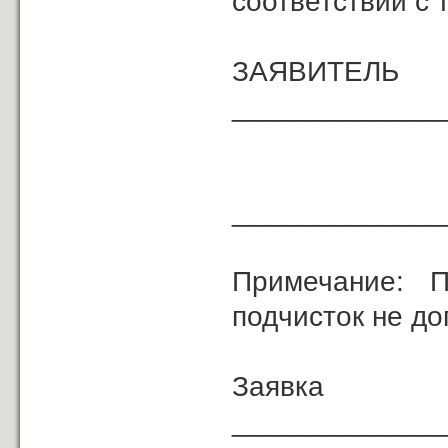
соответствии с 
ЗА
_____________
«
______________
Примечание: П
подчисток не до
Зая
_____________