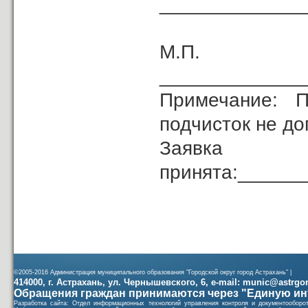
_____________
М.
______________
Примечание: П
подчисток не до
Заявка
принята:_____
(должность
©2005-2016 Администрация муниципального образования "Городской округ город Астрахань" |
414000, г. Астрахань, ул. Чернышевского, 6, e-mail: munic@astrgorod
Обращения граждан принимаются через "Единую ин
Разработка сайта: Отдел информационных технологий управления контроля и документообор