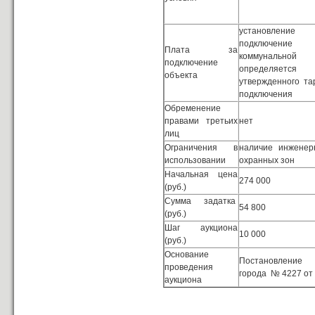
установлени
подключение
Плата за
коммунальной и
подключение
определяетс
объекта
утвержденного т
подключения
Обременение
правами третьих
нет
лиц
Ограничения в
наличие инженер
использовании
охранных зон
Начальная цена
274 000
(руб.)
Сумма задатка
54 800
(руб.)
Шаг аукциона
10 000
(руб.)
Основание
Постановление 
проведения
города № 4227 от 
аукциона