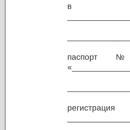
в лиц
_____________
(дол
_____________
паспорт № _
«____________
_____________
( ке
регистрац
_____________