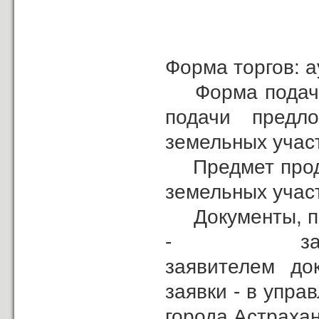
Форма торгов: а
Форма подачи 
подачи предл
земельных учас
Предмет прода
земельных учас
Документы, пре
- заявка на
заявителем до
заявки - в упр
города Астрахани