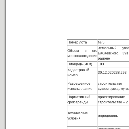
Номер лота
№ 5
Земельный уча
Объект и его
Бабаевского, 39
местонахождение
районе
Площадь (кв.м)
183
Кадастровый
30:12:020238:293
номер
Разрешенное
строительство
использование
существующему ма
Нормативный
проектирование – 
срок аренды
строительство – 2 
Технические
определены
условия