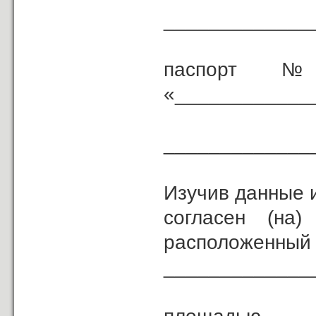
_____________
паспорт № _
«____________
_____________
(кем
Изучив данные 
согласен (н
расположенный 
_____________