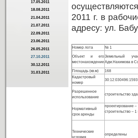
17.05.2011
осуществляются
18.08.2011
2011 г. в рабоч
21.04.2011
адресу: ул. Бабу
21.07.2011
22.09.2011
23.06.2011
Номер лота
№ 1
26.05.2011
Объект и его
Земельный уч
27.10.2011
местонахождение
Адм.Нахимова в С
30.12.2011
Площадь (кв.м)
168
31.03.2011
Кадастровый
30:12:030496:1593
номер
Разрешенное
строительство зд
использование
проектирование – 
Нормативный
строительство – 1 
срок аренды
Технические
определены
условия