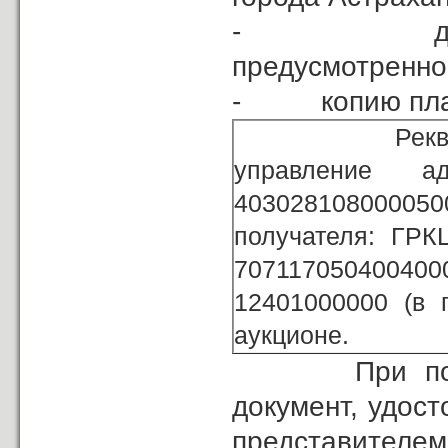
- договор о
предусмотренно
- копию плате
Реквизиты сче
управление 
40302810800005
получателя: ГРК
70711705040040
12401000000 (в 
аукционе.
При подаче 
документ, удос
представителем