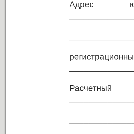
Адрес 
_____________
_____________
регист
_____________
Расчетный 
_____________
_____________