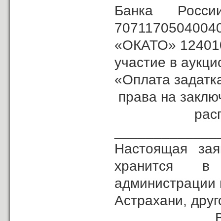
Банка Рос
707117050400
«ОКАТО» 1240100
участие в аукц
«Опла­та задатк
права на заклю
распол
_____________
Настоящая зая
хранится в
администрации 
Астрахани, друго
Возврат з