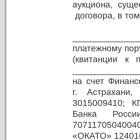
аукциона, суще
договора, в том
Зада
_____________
платежному по
(квитанции к 
______________
на счет Финанс
г. Астрахан
3015009410; К
Банка Рос
707117050400
«ОКАТО» 1240100