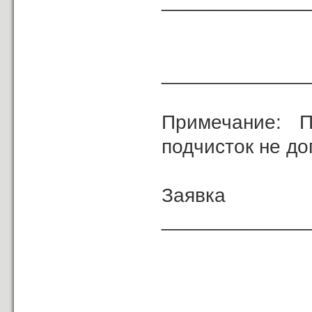
_____________
«
______________
Примечание: П
подчисток не до
Зая
_____________
(должность