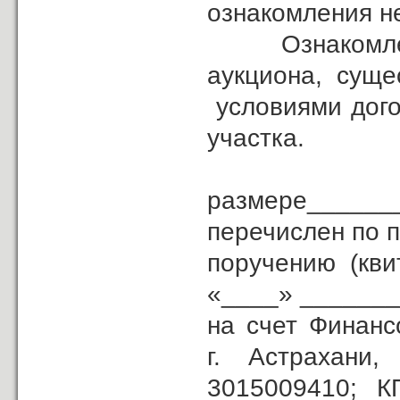
ознакомления н
Ознакомлен с 
аукциона, сущ
условиями дого
участка.
За
размере______
перечислен по 
поручению (кв
«____» _______
на счет Финанс
г. Астрахан
3015009410; К