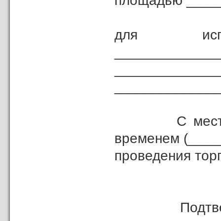
площадью ____
для и
_____________
___________________________
_____________
С местом, д
временем (____
проведения тор
Подтверждаю