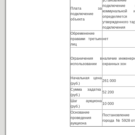
установлени
подключение
Плата за
коммунальной и
подключение
определяетс
объекта
утвержденного та
подключения
Обременение
правами третьих
нет
лиц
Ограничения в
наличие инженер
использовании
охранных зон
Начальная цена
261 000
(руб.)
Сумма задатка
52 200
(руб.)
Шаг аукциона
10 000
(руб.)
Основание
Постановление 
проведения
города № 5928 от 
аукциона