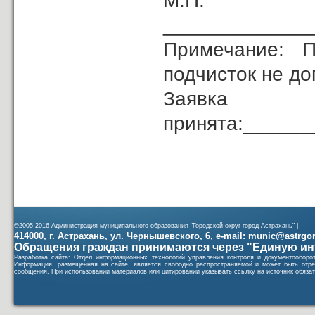
М.
______________
Примечание: П
подчисток не до
Заявка
принята:_____
(должность
©2005-2016 Администрация муниципального образования "Городской округ город Астрахань" |
414000, г. Астрахань, ул. Чернышевского, 6, e-mail: munic@astrgorod
Обращения граждан принимаются через "Единую ин
Разработка сайта: Отдел информационных технологий управления контроля и документообор
Информация, размещенная на сайте, является свободно распространяемой и может быть отре
сообщения. При использовании материалов или цитировании указывать ссылку на источник обязат