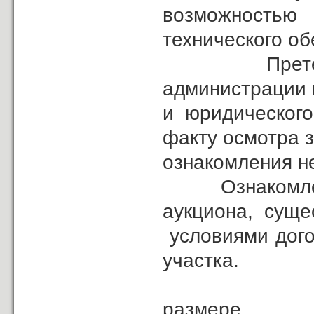
возможностью 
технического об
Претензий к
администрации 
и юридического
факту осмотра з
ознакомления н
Ознакомлен с 
аукциона, сущ
условиями дого
участка.
За
размере______