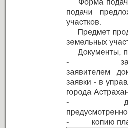
Форма подачи 
подачи предл
участков.
Предмет прода
земельных учас
Документы, пре
- заявка на
заявителем до
заявки - в упр
города Астрахани
- договор о
предусмотренно
- копию плате