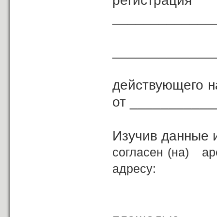
регистрац
_____________
_____________
действующего н
от ___________
Изучив данные 
согласен (на) а
адресу: