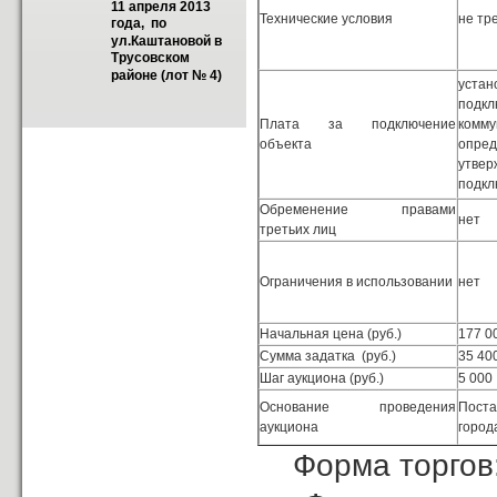
11 апреля 2013 
Технические условия
не тр
года,  по 
ул.Каштановой в 
Трусовском 
районе (лот № 4)
уст
под
Плата за подключение
комм
объекта
опр
утве
подкл
Обременение правами
нет
третьих лиц
Ограничения в использовании
нет
Начальная цена (руб.)
177 0
Сумма задатка (руб.)
35 40
Шаг аукциона (руб.)
5 000
Основание проведения
Пост
аукциона
город
Форма торгов: