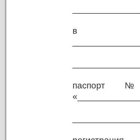
_____________
в лиц
_____________
(дол
_____________
паспорт № _
«____________
_____________
( ке