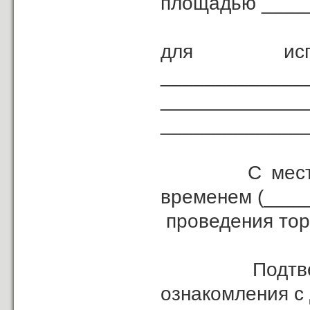
площадью ____
для и
_____________
___________________________
_____________
С местом, д
временем (____
проведения тор
Подтверждаю
ознакомления с