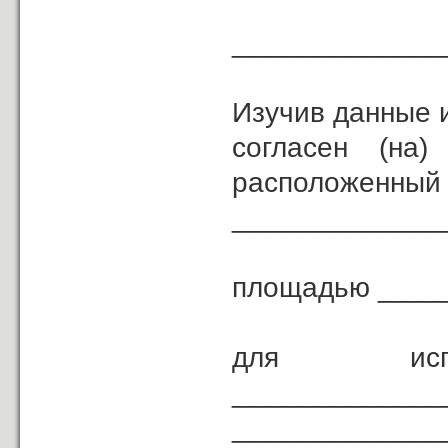
_____________
(кем
Изучив данные 
согласен (н
расположенный 
_____________
площадью ____
для и
_____________
___________________________