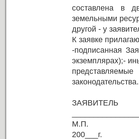
составлена в д
земельными ресур
другой - у заявите
К заявке прилагаю
-подписанная Зая
экземплярах);- ин
представляемые
законодательства.
ЗА
_______________
М.П. «__
200___г.