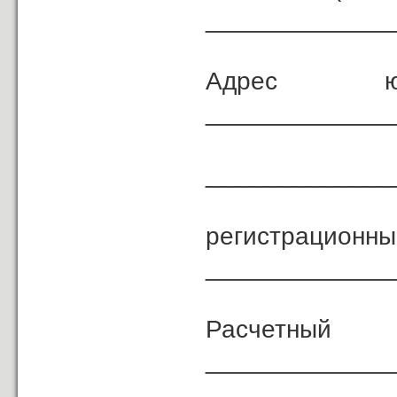
_____________
Адрес 
_____________
_____________
регист
_____________
Расчетный 
_____________