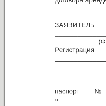
договора аренд
ЗАЯВИТЕЛЬ
_____________
(ФИО
Регистрац
_____________
_____________
паспорт № _
«____________