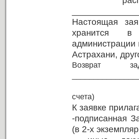
распол
_____________
Настоящая зая
хранится в
администрации 
Астрахани, друго
Возврат з
_______________
(р
счета)
К заявке прилаг
-подписанная З
(в 2-х экземпляр