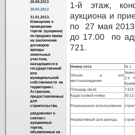
26.09.2013
1-й этаж, ко
30.05.2013
аукциона и при
31.01.2013. 
Извещение о 
по 27 мая 2013 
проведении   
торгов  (аукциона)  
до 17.00 по адр
по продаже права 
на заключение 
721.
договоров 
аренды 
земельных 
участков, 
находящихся в   
Номер лота
№ 1
государственной  
Земел
или 
Объект и его
муниципальной 
2-я Ч
местонахождение
собственности  на 
Крама
территории г. 
Площадь (кв.м)
7 624
Астрахани,  
Кадастровый номер
30:12
предоставляемых 
для 
Разрешенное использование
строи
строительства.
уведомляет о 
снятии с 
Нормативный срок аренды
строи
аукционных 
торгов, 
объявленных на 