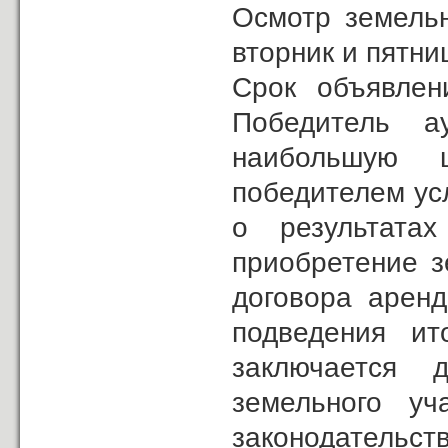
Осмотр земельн
вторник и пятниц
Cрок объявлен
Победитель ау
наибольшую 
победителем ус
о результата
приобретение з
договора арен
подведения ит
заключается д
земельного уч
законодательст