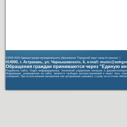
©2005-2016 Администрация муниципального образования "Городской округ город Астрахань" |
414000, г. Астрахань, ул. Чернышевского, 6, e-mail: munic@astrgorod
Обращения граждан принимаются через "Единую ин
Разработка сайта: Отдел информационных технологий управления контроля и документообор
Информация, размещенная на сайте, является свободно распространяемой и может быть отре
сообщения. При использовании материалов или цитировании указывать ссылку на источник обязат