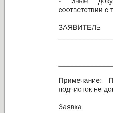
- иные доку
соответствии с 
ЗА
_____________
«
______________
Примечание: П
подчисток не до
Зая