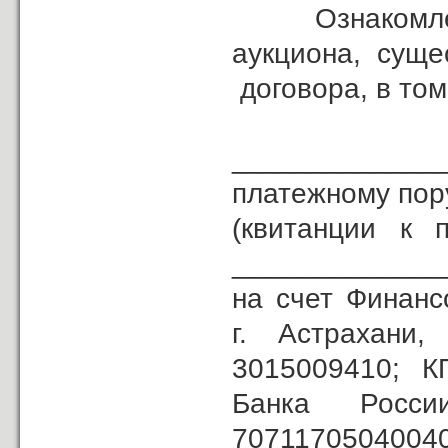
Ознакомлен с 
аукциона, суще
договора, в том
Зада
_____________
платежному по
(квитанции к 
______________
на счет Финанс
г. Астрахан
3015009410; К
Банка Рос
707117050400