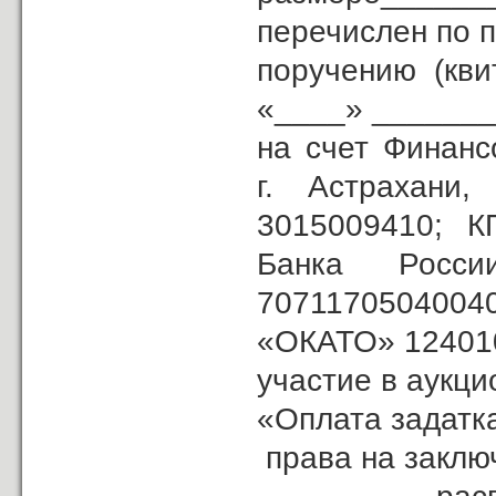
перечислен по 
поручению (кв
«____» _______
на счет Финанс
г. Астрахан
3015009410; К
Банка Рос
707117050400
«ОКАТО» 1240100
участие в аукц
«Опла­та задатк
права на заклю