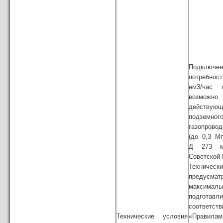
Подключе
потребно
нм3/час 
возмо
действующ
подземног
газопрово
(до 0,3 М
Д 273 
Советской 
Техническ
предусмат
максималь
подготав
соотве
Технические условия
«Правилам