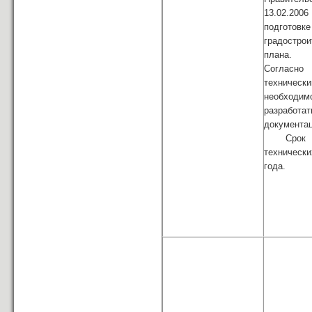
13.02.20
подготовке
градострои
плана.
Согласн
техническ
необходим
разработа
документа
Срок д
техническ
года.