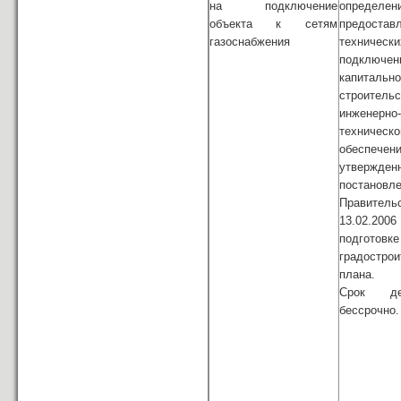
на подключение
опреде
объекта к сетям
предостав
газоснабжения
техничес
подключе
капитально
строитель
инженерно-
техническо
обеспечени
утвержден
постановл
Правител
13.02.20
подготовке
градострои
плана.
Срок д
бессрочно.