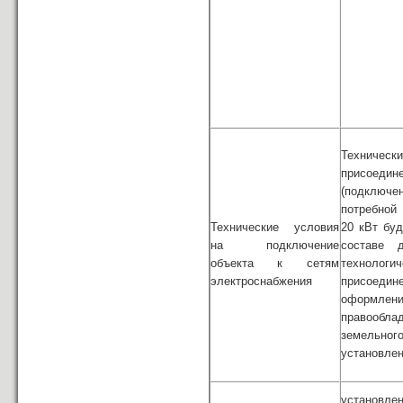
Технически
присоедин
(подключе
потребно
Технические условия
20 кВт бу
на подключение
составе 
объекта к сетям
технологич
электроснабжения
присоеди
оформле
правообла
земельно
установле
установле