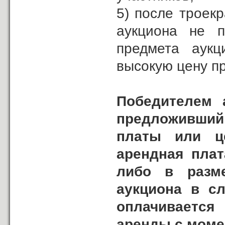
5) после троек
аукциона не п
предмета аукц
высокую цену п
Победителем а
предложивший
платы или ц
арендная плат
либо в разм
аукциона в сл
оплачивается
аренды с моме