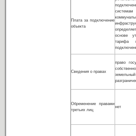
подклю
системам
коммуналь
Плата за подключение
инфрастру
объекта
опреде
основе ут
тарифа 
подключен
право гос
собстве
Сведения о правах
земельный
разграниче
Обременение правами
нет
третьих лиц