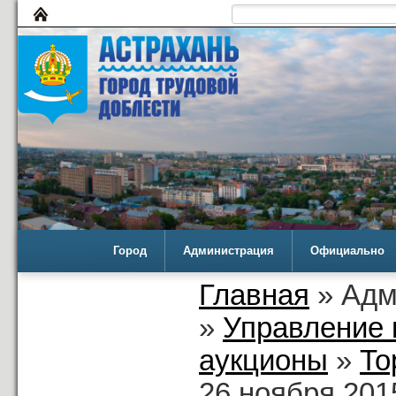
Город
Администрация
Официально
Главная
» Адм
»
Управление 
аукционы
»
То
26 ноября 201