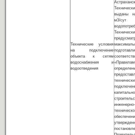
Астраханск
Техничес
выданы н
м3/с
водопотре
Техническ
предусмат
Технические условия
максималь
на подключение
подготав
объекта к сетям
соотве
водоснабжения и
«Правилам
водоотведения
опреде
предостав
техничес
подключе
капитально
строитель
инженерно-
техническо
обеспечени
утвержден
постановл
Правител