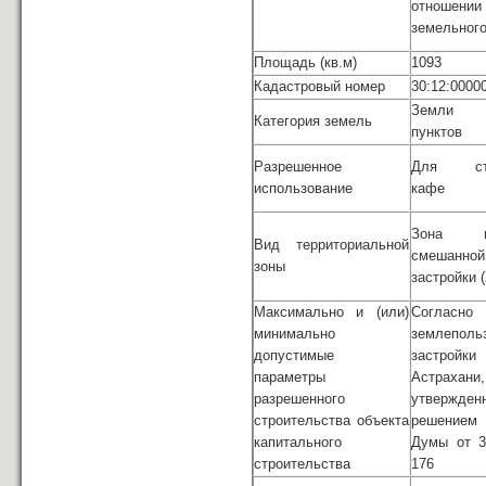
отношен
земельного
Площадь (кв.м)
1093
Кадастровый номер
30:12:0000
Земли н
Категория земель
пунктов
Разрешенное
Для стр
использование
кафе
Зона ма
Вид территориальной
смешан
зоны
застройки 
Максимально и (или)
Согласн
минимально
землепол
допустимые
застрой
параметры
Астрахани,
разрешенного
утвержден
строительства объекта
решением
капитального
Думы от 3
строительства
176