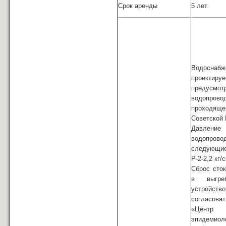
Срок аренды
5 лет
Водоснабж
проектир
предусмот
водопрово
проходя
Советской 
Давлен
водопро
следующие
Р-2-2,2 кг/
Сброс сто
в выгре
устройст
согласов
«Центр 
эпидем