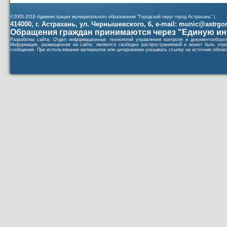
©2005-2016 Администрация муниципального образования "Городской округ город Астрахань" |
414000, г. Астрахань, ул. Чернышевского, 6, e-mail: munic@astrgorod
Обращения граждан принимаются через "Единую ин
Разработка сайта: Отдел информационных технологий управления контроля и документообор
Информация, размещенная на сайте, является свободно распространяемой и может быть отре
сообщения. При использовании материалов или цитировании указывать ссылку на источник обязат