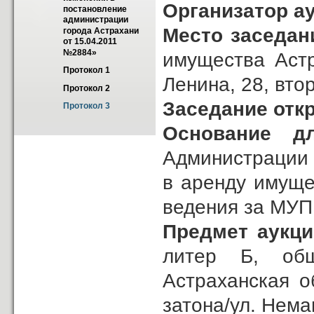
Организатор а
постановление 
администрации 
Место заседан
города Астрахани 
от 15.04.2011 
№2884»
имущества Астр
Протокол 1
Ленина, 28, вто
Протокол 2
Заседание отк
Протокол 3
Основание дл
Администрации 
в аренду имуще
ведения за МУП 
Предмет аукци
литер Б, об
Астраханская об
затона/ул. Нема