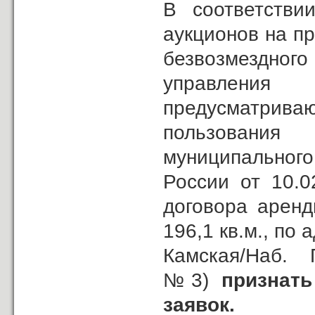
В соответстви
аукционов на п
безвозмездног
управлени
предусматрив
пользования
муниципальног
России от 10.
договора аренд
196,1 кв.м., по 
Камская/Наб. 
№3)
признать
заявок.