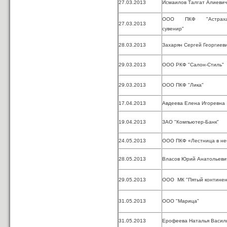
27.03.2013
Исмаилов Талгат Алиевич
ООО ПКФ "Астрахан
27.03.2013
сувенир"
28.03.2013
Захарян Сергей Георгиев
29.03.2013
ООО РКФ "Салон-Стиль"
29.03.2013
ООО ПКФ "Лика"
17.04.2013
Авдеева Елена Игоревна
19.04.2013
ЗАО "Компьютер-Банк"
24.05.2013
ООО ПКФ «Лестница в не
28.05.2013
Власов Юрий Анатольеви
29.05.2013
ООО МК "Пятый континен
31.05.2013
ООО "Марица"
31.05.2013
Ерофеева Наталья Васил