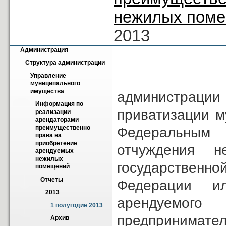
нежилых пом
2013
Администрация
Структура администрации
«Управлен
Управление 
муниципального 
имущества
администрац
Информация по 
приватизации м
реализации 
арендаторами 
преимущественно 
Федеральным
права на 
приобретение 
отчуждения н
арендуемых 
нежилых 
государственн
помещений
Отчеты
Федерации и
2013
арендуемог
1 полугодие 2013
предпринимател
Архив