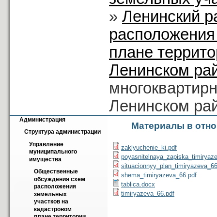
»
Ленинский р
расположения
плане террито
Ленинском ра
многоквартирн
Ленинском ра
Администрация
Материалы в отно
Структура администрации
Управление 
zaklyuchenie_ki.pdf
муниципального 
poyasnitelnaya_zapiska_timiryaz
имущества
situacionnyy_plan_timiryazeva_66
Общественные 
shema_timiryazeva_66.pdf
обсуждения схем 
tablica.docx
расположения 
timiryazeva_66.pdf
земельных 
участков на 
кадастровом 
плане территории