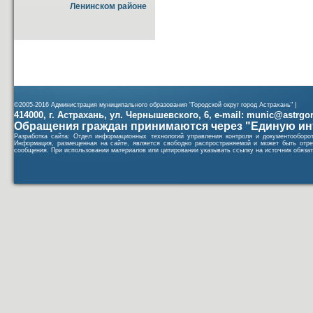
Ленинском районе
©2005-2016 Администрация муниципального образования "Городской округ город Астрахань" |
414000, г. Астрахань, ул. Чернышевского, 6, e-mail: munic@astrgorod
Обращения граждан принимаются через "Единую ин
Разработка сайта: Отдел информационных технологий управления контроля и документообор
Информация, размещенная на сайте, является свободно распространяемой и может быть отре
сообщения. При использовании материалов или цитировании указывать ссылку на источник обязат