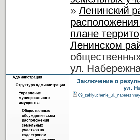
»
Ленинский р
расположения
плане террито
Ленинском ра
общественных
ул. Набережна
Администрация
Заключение о резул
Структура администрации
ул. Н
Управление 
09_zaklyuchenie_ul._naberezhnay
муниципального 
имущества
Общественные 
обсуждения схем 
расположения 
земельных 
участков на 
кадастровом 
плане территории