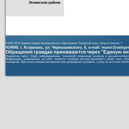
Ленинском районе
©2005-2016 Администрация муниципального образования "Городской округ город Астрахань" |
414000, г. Астрахань, ул. Чернышевского, 6, e-mail: munic@astrgorod
Обращения граждан принимаются через "Единую ин
Разработка сайта: Отдел информационных технологий управления контроля и документообор
Информация, размещенная на сайте, является свободно распространяемой и может быть отре
сообщения. При использовании материалов или цитировании указывать ссылку на источник обязат