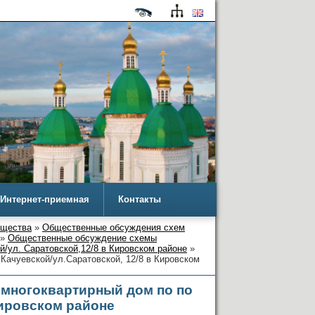
Интернет-приемная
Контакты
ущества
»
Общественные обсуждения схем
»
Общественные обсуждение схемы
й/ул. Саратовской,12/8 в Кировском районе
»
Качуевской/ул.Саратовской, 12/8 в Кировском
 многоквартирный дом по по
 Кировском районе