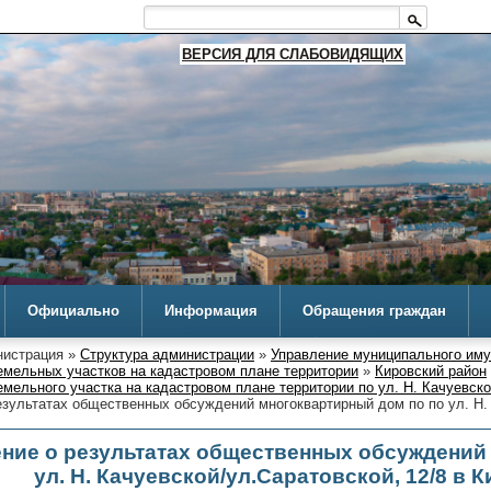
ВЕРСИЯ ДЛЯ СЛАБОВИДЯЩИХ
Официально
Информация
Обращения граждан
истрация »
Структура администрации
»
Управление муниципального им
емельных участков на кадастровом плане территории
»
Кировский район
мельного участка на кадастровом плане территории по ул. Н. Качуевско
зультатах общественных обсуждений многоквартирный дом по по ул. Н. 
ние о результатах общественных обсуждений
ул. Н. Качуевской/ул.Саратовской, 12/8 в