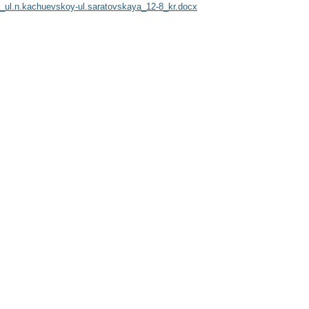
_ul.n.kachuevskoy-ul.saratovskaya_12-8_kr.docx