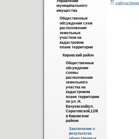
Управление 
zaklyuchenie
муниципального 
имущества
Общественные 
обсуждения схем 
расположения 
земельных 
участков на 
кадастровом 
плане территории
Кировский район
Общественные 
обсуждение 
схемы 
расположения 
земельного 
участка на 
кадастровом 
плане территории 
по ул. Н. 
Качуевской/ул. 
Саратовской,12/8 
в Кировском 
районе
Заключение о 
результатах 
общественных 