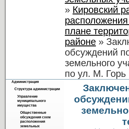
»
Кировский р
расположения
плане территор
районе
» Закл
обсуждений п
земельного уч
по ул. М. Горь
Администрация
Заключен
Структура администрации
обсуждени
Управление 
муниципального 
имущества
земельно
Общественные 
обсуждения схем 
т
расположения 
земельных 