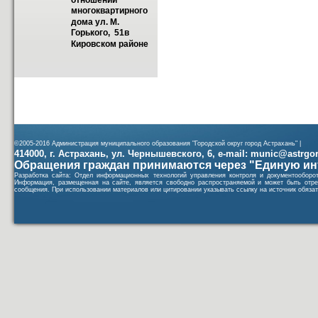
отношении 
многоквартирного 
дома ул. М. 
Горького,  51в 
Кировском районе
©2005-2016 Администрация муниципального образования "Городской округ город Астрахань" |
414000, г. Астрахань, ул. Чернышевского, 6, e-mail: munic@astrgorod
Обращения граждан принимаются через "Единую ин
Разработка сайта: Отдел информационных технологий управления контроля и документообор
Информация, размещенная на сайте, является свободно распространяемой и может быть отре
сообщения. При использовании материалов или цитировании указывать ссылку на источник обязат