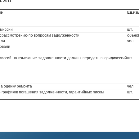
ь 2011
ие
Ед.изм
омиссий
шт.
 рассмотрению по вопросам задолженности
объек
али
чел.
вовали
миссий на взыскание задолженности должны передать в юридический
шт.
а оценку ремонта
чел.
 графиков погашения задолженности, гарантийных писем
шт.