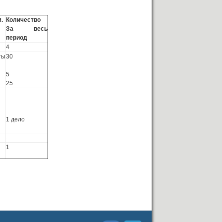
.
Количество
За весь
период
4
ты
30
5
25
1 дело
-
1