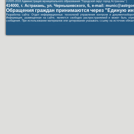
©2005-2016 Администрация муниципального образования "Городской округ город Астрахань" |
414000, г. Астрахань, ул. Чернышевского, 6, e-mail: munic@astrgorod
Обращения граждан принимаются через "Единую ин
Разработка сайта: Отдел информационных технологий управления контроля и документообор
Информация, размещенная на сайте, является свободно распространяемой и может быть отре
сообщения. При использовании материалов или цитировании указывать ссылку на источник обязат