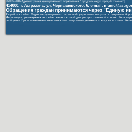
©2005-2016 Администрация муниципального образования "Городской округ город Астрахань" |
414000, г. Астрахань, ул. Чернышевского, 6, e-mail: munic@astrgorod
Обращения граждан принимаются через "Единую ин
Разработка сайта: Отдел информационных технологий управления контроля и документообор
Информация, размещенная на сайте, является свободно распространяемой и может быть отре
сообщения. При использовании материалов или цитировании указывать ссылку на источник обязат