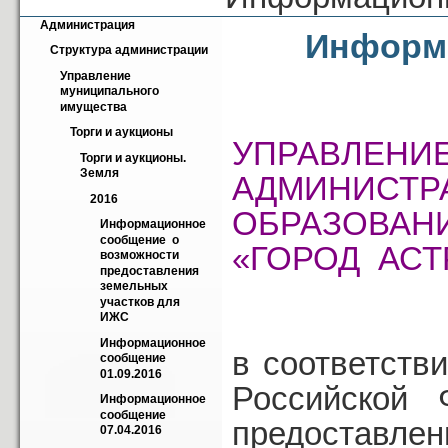
Администрация
Информа
Структура администрации
Управление 
муниципального 
имущества
Торги и аукционы
УПРАВЛЕНИ
Торги и аукционы. 
Земля
АДМИНИС
2016
ОБРАЗОВАН
Информационное 
сообщение  о 
«ГОРОД АСТ
возможности 
предоставления 
земельных 
участков для 
ИЖС
Информационное 
в соответстви
сообщение 
01.09.2016
Российской 
Информационное 
сообщение 
предоставлен
07.04.2016