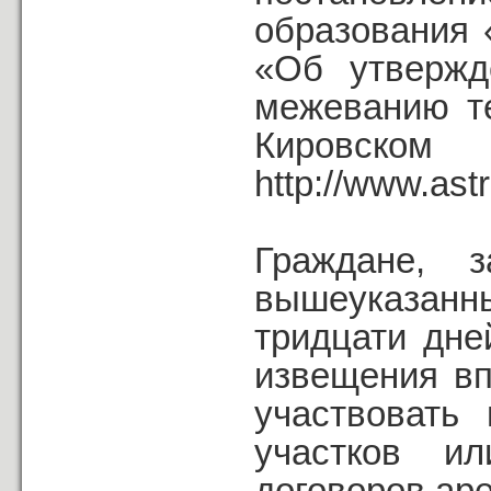
образования 
«Об утвержд
межеванию т
Кировск
http://www.astr
Граждане, з
вышеуказанн
тридцати дне
извещения вп
участвовать
участков и
договоров ар