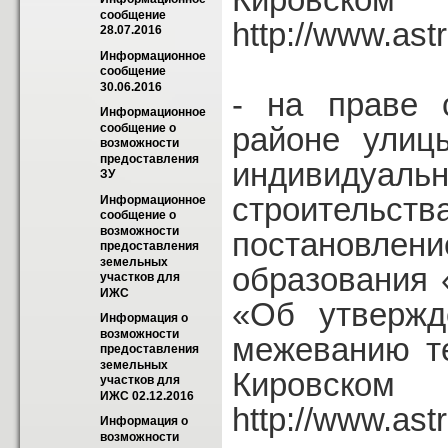
сообщение 
http://www.astr
28.07.2016
Информационное 
сообщение 
30.06.2016
- на праве 
Информационное 
районе улиц
сообщение о 
возможности 
предоставления 
индивидуаль
ЗУ
строительств
Информационное 
сообщение о 
возможности 
постановле
предоставления 
земельных 
образования 
участков для 
ИЖС
«Об утвержд
Информация о 
возможности 
межеванию т
предоставления 
земельных 
Кировск
участков для 
ИЖС 02.12.2016
http://www.astr
Информация о 
возможности 