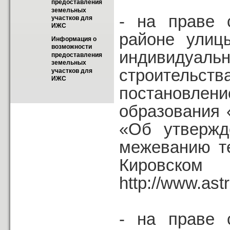
предоставления 
земельных 
- на праве 
участков для 
ИЖС
районе улиц
Информация о 
возможности 
индивидуаль
предоставления 
земельных 
строительств
участков для 
ИЖС
постановле
образования 
«Об утвержд
межеванию т
Кировск
http://www.astr
- на праве 