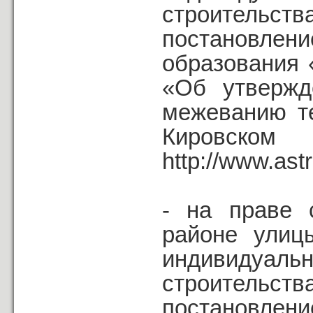
строительств
постановле
образования 
«Об утвержд
межеванию т
Кировск
http://www.astr
- на праве 
районе улиц
индивидуаль
строительств
постановле