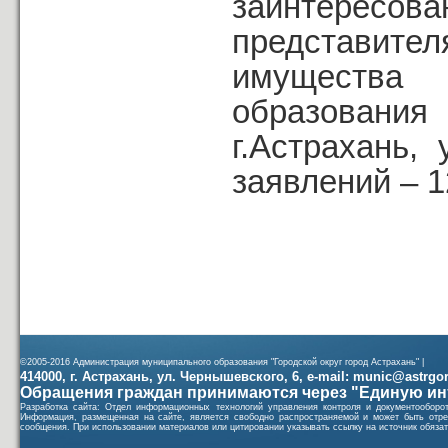
заинтересов
представит
имущества
образовани
г.Астрахань,
заявлений – 1
©2005-2016 Администрация муниципального образования "Городской округ город Астрахань" |
414000, г. Астрахань, ул. Чернышевского, 6, e-mail: munic@astrgorod
Обращения граждан принимаются через "Единую ин
Разработка сайта: Отдел информационных технологий управления контроля и документообор
Информация, размещенная на сайте, является свободно распространяемой и может быть отре
сообщения. При использовании материалов или цитировании указывать ссылку на источник обязат