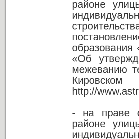
районе улиц
индивидуаль
строительств
постановле
образования 
«Об утвержд
межеванию т
Кировск
http://www.astr
- на праве 
районе улиц
индивидуаль