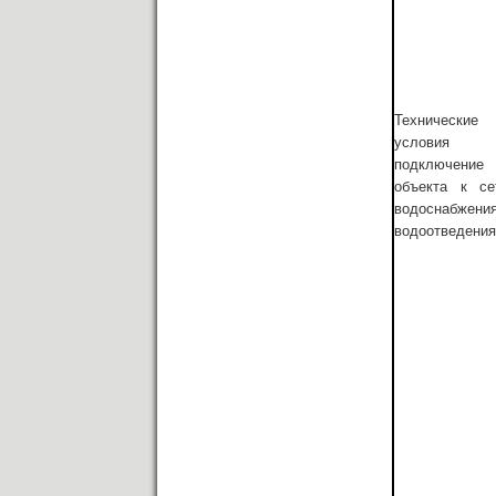
Технические
условия 
подключение
объекта к се
водоснабжени
водоотведения