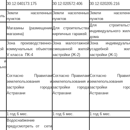
30:12:040173:175
30:12:020572:406
30:12:020205:216
Земли населенных
Земли населенных
Земли населенн
ель
пунктов
пунктов
пунктов
Для строительст
Магазины (размещение
Для строительства
индивидуального жил
магазина)
кирпичных гаражей.
дома
Зона производственно-
Зона малоэтажной
Зона индивидуаль
ой
коммунальных объектов
смешанной жилой
усадебной жил
V класса ПК-4
застройки (Ж-2)
застройки (Ж-1)
о и
ьно
Согласно Правилам
Согласно Правилам
Согласно Правил
землепользования и
землепользования и
землепользования
застройки города
застройки города
застройки горо
Астрахани
Астрахани
Астрахани
1 год 6 мес.
1 год 6 мес.
1 год 6 мес.
Водоснабжение
предусмотреть от сети