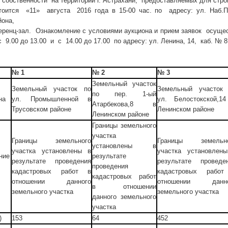
 собственности на территории г. Астрахани, предоставляемых для стро
ится «11» августа 2016 года в 15-00 час. по адресу: ул. Наб.При
йона,
еренц-зал. Ознакомление с условиями аукциона и прием заявок осущест
с 9.00 до 13.00 и с 14.00 до 17.00 по адресу: ул. Ленина, 14, каб. № 8,
№ 1
№ 2
№ 3
Земельный участок
Земельный участок по
Земельный участок
по пер. 1-ый
на
ул. Промышленной в
ул. Белостокской,1
Атарбекова,8 в
Трусовском районе
Ленинском районе
Ленинском районе
Границы земельного
участка
Границы земельного
Границы земельно
установлены в
участка установлены в
участка установлен
ние
результате
результате проведения
результате проведе
проведения
кадастровых работ в
кадастровых рабо
кадастровых работ
отношении данного
отношении данно
в отношении
земельного участка
земельного участка
данного земельного
участка
)
153
64
452