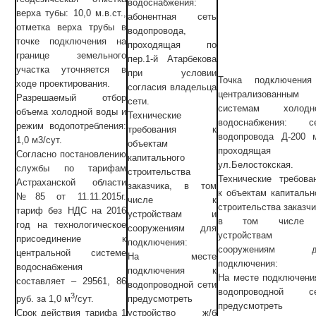
водоснабжения:
верха тубы: 10,0 м.в.ст.,
абонентная сеть
отметка верха трубы в
водопровода,
точке подключения на
проходящая по
границе земельного
пер.1-й Атарбекова
участка уточняется в
при условии
Точка подключени
ходе проектирования.
согласия владельца
централизованным
Разрешаемый отбор
сети.
системам холодно
объема холодной воды и
Технические
водоснабжения: с
режим водопотребления:
требования к
водопровода Д-200 
1,0 м3/сут.
объектам
проходящая 
Согласно постановлению
капитального
ул.Белостокская.
службы по тарифам
строительства
Технические требова
Астраханской области
заказчика, в том
к объектам капитальн
№85 от 11.11.2015г.
числе к
строительства заказчи
тариф без НДС на 2016
устройствам и
в том числе
год на технологическое
сооружениям для
устройствам
присоединение к
подключения:
сооружениям д
центральной системе
На месте
подключения:
водоснабжения
подключения к
На месте подключени
составляет – 29561, 86
водопроводной сети
водопроводной се
3
предусмотреть
руб. за 1,0 м
/сут.
предусмотреть
устройство ж/б
Срок действия тарифа 1