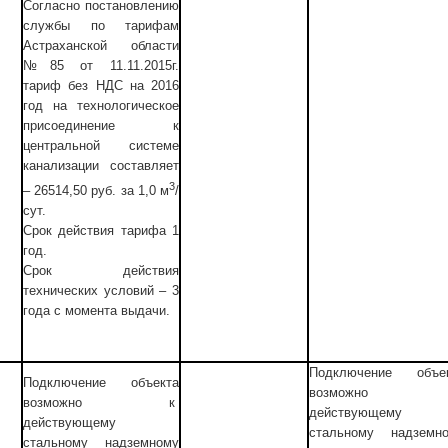
Согласно постановлению
службы по тарифам
Астраханской области
№85 от 11.11.2015г.
тариф без НДС на 2016
год на технологическое
присоединение к
центральной системе
канализации составляет
3
– 26514,50 руб. за 1,0 м
/
сут.
Срок действия тарифа 1
год.
Срок действия
технических условий – 3
года с момента выдачи.
Подключение объе
Подключение объекта
возможно
возможно к
действующему
действующему
стальному надземн
стальному надземному