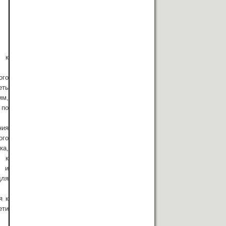
я к
го
еть
мм,
по
ния
ого
ка,
 к
 и
ля
я к
ти