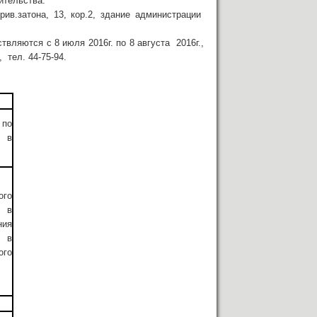
ительства.
в.затона, 13, кор.2, здание администрации
вляются с 8 июля 2016г. по 8 августа 2016г.,
 тел. 44-75-94.
 по
4 в
го
ы в
ния
т в
го