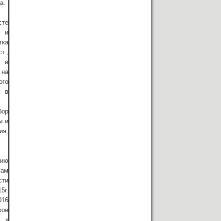
а.
сте
 и
тка
т.,
ы в
 на
го
я в
ор
ы и
ия:
нию
ам
сти
5г.
016
кое
 к