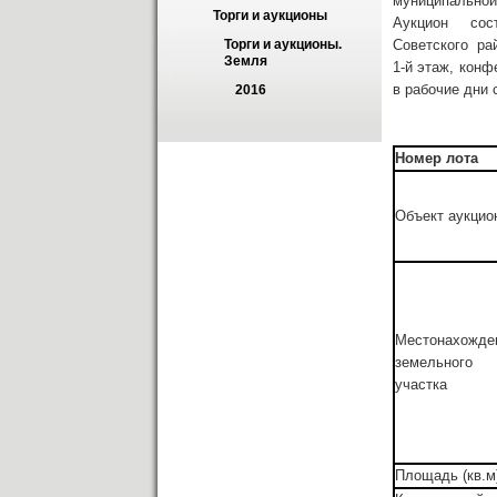
муниципальной
Торги и аукционы
Аукцион состо
Советского ра
Торги и аукционы. 
Земля
1-й этаж, конф
в рабочие дни 
2016
Номер лота
Объект аукцио
Местонахожде
земельного
участка
Площадь (кв.м