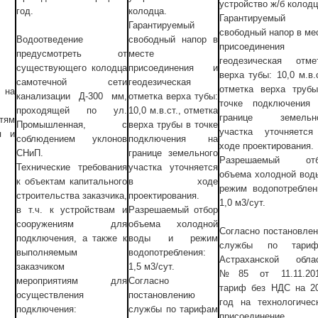
устройство ж/б колодц
колодца.
год.
Гарантируемый
Гарантируемый
свободный напор в ме
свободный напор в
Водоотведение
присоединения
месте
предусмотреть от
геодезическая отме
присоединения и
существующего колодца
верха тубы: 10,0 м.в.с
геодезическая
самотечной сети
отметка верха труб
на
отметка верха тубы:
канализации Д-300 мм,
точке подключения
10,0 м.в.ст., отметка
проходящей по ул.
границе земельно
тям
верха трубы в точке
Промышленная, с
участка уточняетс
я и
подключения на
соблюдением уклонов
ходе проектирования.
границе земельного
СНиП.
Разрешаемый отб
участка уточняется
Технические требования
объема холодной вод
в ходе
к объектам капитального
режим водопотреблен
проектирования.
строительства заказчика,
1,0 м3/сут.
Разрешаемый отбор
в т.ч. к устройствам и
объема холодной
сооружениям для
Согласно постановле
воды и режим
подключения, а также к
службы по тариф
водопотребления:
выполняемым
Астраханской обла
1,5 м3/сут.
заказчиком
№85 от 11.11.201
Согласно
мероприятиям для
тариф без НДС на 2
постановлению
осуществления
год на технологичес
службы по тарифам
подключения:
присоединение