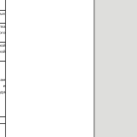
ых
ва
ого
ной
ой
ам
 и
да