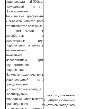
водопровода Д-300мм,
проходящей по ул.
Промышленная;
Технические требования
к объектам капитального
строительства заказчика,
в том числе к
устройствам и
сооружениям для
подключения, а также к
выполняемым
заказчиком
мероприятием для
осуществления
подключения:
На месте подключения к
водопроводной сети
предусмотреть
устройство ж/б колодца.
Гарантируемый
Точка подключения
свободный напор в месте
к централизованным
присоединения и
системам холодного
геодезическая отметка