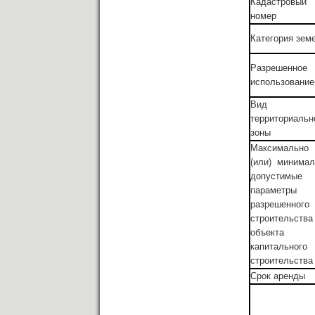
Кадастровый
номер
Категория зем
Разрешенное
использование
Вид
территориальн
зоны
Максимальн
(или) минимал
допустимые
параметры
разрешенного
строительства
объекта
капитального
строительства
Срок аренды