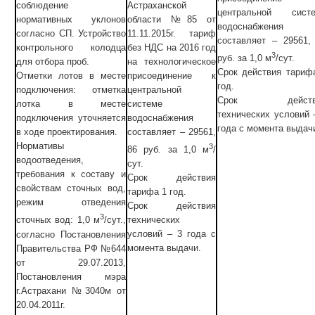
Астраханской
соблюдение
центральной сист
области №85 от
нормативных уклонов
водоснабжения
11.11.2015г. тариф
согласно СП. Устройство
составляет – 29561,
без НДС на 2016 год
контрольного колодца
3
руб. за 1,0 м
/сут.
на технологическое
для отбора проб.
Срок действия тариф
присоединение к
Отметки лотов в месте
год.
центральной
подключения: отметка
Срок действ
системе
лотка в месте
технических условий 
водоснабжения
подключения уточняется
года с момента выдач
составляет – 29561,
в ходе проектирования.
Нормативы
3
86 руб. за 1,0 м
/
водоотведения,
сут.
требования к составу и
Срок действия
свойствам сточных вод,
тарифа 1 год.
режим отведения
Срок действия
3
технических
сточных вод: 1,0 м
/сут.,
условий – 3 года с
согласно Постановления
момента выдачи.
Правительства РФ №644
от 29.07.2013,
Постановления мэра
г.Астрахани №3040м от
20.04.2011г.