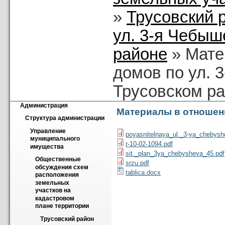
»
Трусовский 
ул. 3-я Чебыш
районе
» Мате
домов по ул. 
Трусовском р
Администрация
Материалы в отношени
Структура администрации
Управление 
poyasnitelnaya_ul._3-ya_chebys
муниципального 
r-10-02-1094.pdf
имущества
sit._plan_3ya_chebysheva_45.pdf
Общественные 
srzu.pdf
обсуждения схем 
tablica.docx
расположения 
земельных 
участков на 
кадастровом 
плане территории
Трусовский район