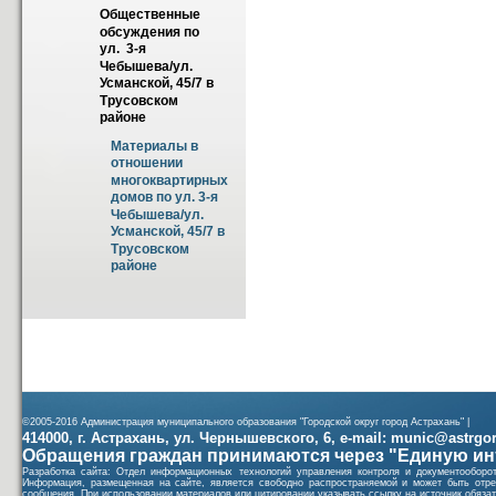
Общественные 
обсуждения по 
ул.  3-я 
Чебышева/ул. 
Усманской, 45/7 в 
Трусовском 
районе
Материалы в 
отношении 
многоквартирных 
домов по ул. 3-я 
Чебышева/ул. 
Усманской, 45/7 в 
Трусовском 
районе
©2005-2016 Администрация муниципального образования "Городской округ город Астрахань" |
414000, г. Астрахань, ул. Чернышевского, 6, e-mail: munic@astrgorod
Обращения граждан принимаются через "Единую ин
Разработка сайта: Отдел информационных технологий управления контроля и документообор
Информация, размещенная на сайте, является свободно распространяемой и может быть отре
сообщения. При использовании материалов или цитировании указывать ссылку на источник обязат