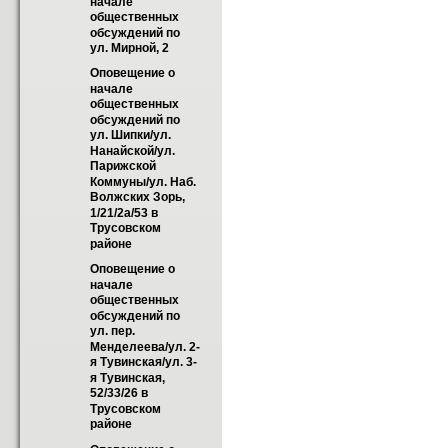
начале 
общественных 
обсуждений по 
ул. Мирной, 2
Оповещение о 
начале 
общественных 
обсуждений по 
ул. Шипки/ул. 
Нанайской/ул. 
Парижской 
Коммуны/ул. Наб. 
Волжских Зорь, 
1/21/2а/53 в 
Трусовском 
районе
Оповещение о 
начале 
общественных 
обсуждений по 
ул. пер. 
Менделеева/ул. 2-
я Тувинская/ул. 3-
я Тувинская, 
52/33/26 в 
Трусовском 
районе