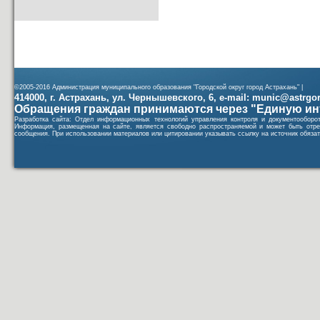
©2005-2016 Администрация муниципального образования "Городской округ город Астрахань" |
414000, г. Астрахань, ул. Чернышевского, 6, e-mail: munic@astrgorod
Обращения граждан принимаются через "Единую ин
Разработка сайта: Отдел информационных технологий управления контроля и документообор
Информация, размещенная на сайте, является свободно распространяемой и может быть отре
сообщения. При использовании материалов или цитировании указывать ссылку на источник обязат