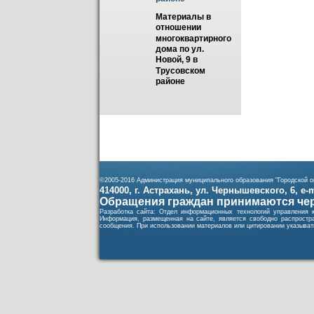
Материалы в 
отношении 
многоквартирного 
дома по ул. 
Новой, 9 в 
Трусовском 
районе
©2005-2016 Администрация муниципального образования "Городской ок
414000, г. Астрахань, ул. Чернышевского, 6, e-ma
Обращения граждан принимаются чер
Разработка сайта: Отдел информационных технологий управления 
Информация, размещенная на сайте, является свободно распростра
сообщения. При использовании материалов или цитировании указывать