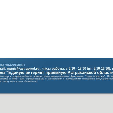
руг город Астрахань" |
il: munic@astrgorod.ru , часы работы: с 8.30 - 17.30 (пт: 8.30-16.30),
ез "Единую интернет-приёмную Астраханской област
контроля и документооборота администрации муниципального образования "Город Астрахань". П
няемой и может быть отредактирована в соответствии с требованиями конкретного получателя (
 ссылку на источник обязательно.