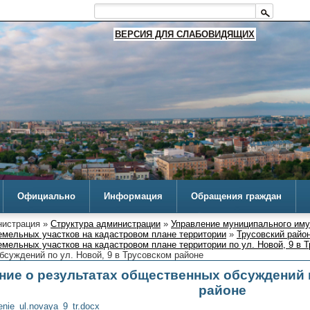
ВЕРСИЯ ДЛЯ СЛАБОВИДЯЩИХ
Официально
Информация
Обращения граждан
истрация »
Структура администрации
»
Управление муниципального им
емельных участков на кадастровом плане территории
»
Трусовский райо
мельных участков на кадастровом плане территории по ул. Новой, 9 в 
суждений по ул. Новой, 9 в Трусовском районе
ие о результатах общественных обсуждений п
районе
nie_ul.novaya_9_tr.docx