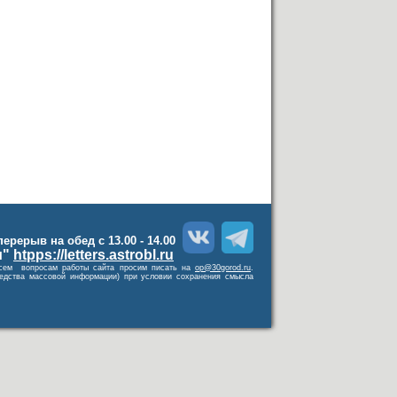
 перерыв на обед с 13.00 - 14.00
и"
htpps://letters.astrobl.ru
о всем вопросам работы сайта просим писать на
op@30gorod.ru
.
средства массовой информации) при условии сохранения смысла