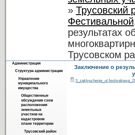
»
Трусовский 
Фестивальной,
результатах 
многоквартирн
Трусовском р
Администрация
Заключение о резул
Структура администрации
Управление 
3_zaklyuchenie_ul.festivalnaya_2
муниципального 
имущества
Общественные 
обсуждения схем 
расположения 
земельных 
участков на 
кадастровом 
плане территории
Трусовский район