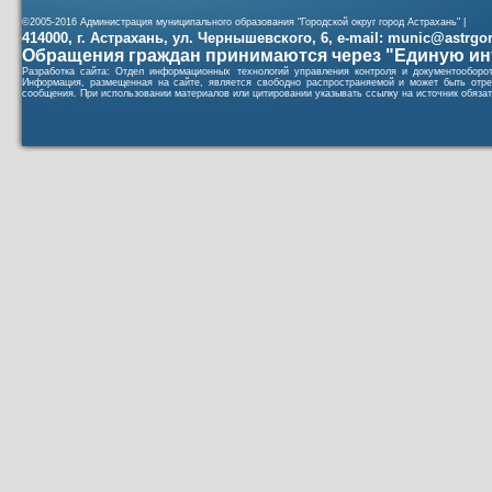
©2005-2016 Администрация муниципального образования "Городской округ город Астрахань" |
414000, г. Астрахань, ул. Чернышевского, 6, e-mail: munic@astrgorod
Обращения граждан принимаются через "Единую ин
Разработка сайта: Отдел информационных технологий управления контроля и документообор
Информация, размещенная на сайте, является свободно распространяемой и может быть отре
сообщения. При использовании материалов или цитировании указывать ссылку на источник обязат