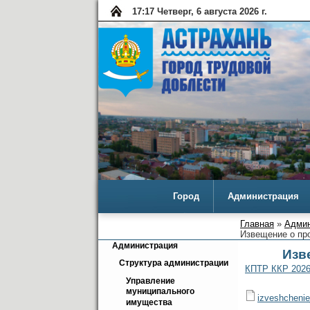
17:17 Четверг, 6 августа 2026 г.
Город
Администрация
Главная
»
Админ
Извещение о про
Администрация
Изв
Структура администрации
КПТР ККР 2026
Управление 
муниципального 
izveshchenie
имущества