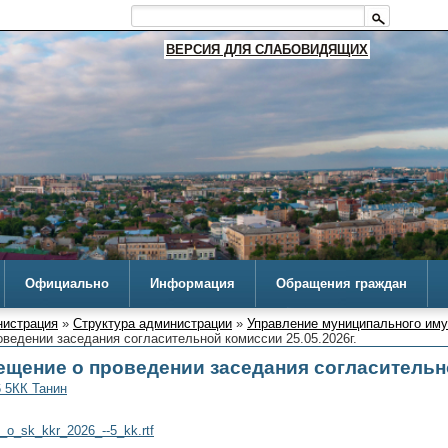
ВЕРСИЯ ДЛЯ СЛАБОВИДЯЩИХ
Официально
Информация
Обращения граждан
истрация
»
Структура администрации
»
Управление муниципального им
ведении заседания согласительной комиссии 25.05.2026г.
ещение о проведении заседания согласительно
 5КК Танин
_o_sk_kkr_2026_--5_kk.rtf