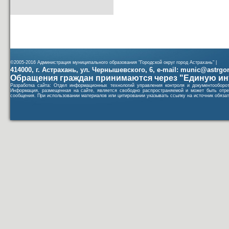
©2005-2016 Администрация муниципального образования "Городской округ город Астрахань" |
414000, г. Астрахань, ул. Чернышевского, 6, e-mail: munic@astrgorod
Обращения граждан принимаются через "Единую ин
Разработка сайта: Отдел информационных технологий управления контроля и документообор
Информация, размещенная на сайте, является свободно распространяемой и может быть отре
сообщения. При использовании материалов или цитировании указывать ссылку на источник обязат