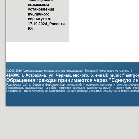
возможном 
установлении 
публичного 
сервитута от 
17.10.2024_Россети-
Юг
©2005-2016 Администрация муниципального образования "Городской округ город Астрахань" |
414000, г. Астрахань, ул. Чернышевского, 6, e-mail: munic@astrgorod
Обращения граждан принимаются через "Единую ин
Разработка сайта: Отдел информационных технологий управления контроля и документообор
Информация, размещенная на сайте, является свободно распространяемой и может быть отре
сообщения. При использовании материалов или цитировании указывать ссылку на источник обязат