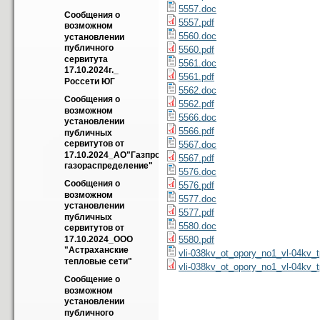
5557.doc
Cообщения о 
5557.pdf
возможном 
5560.doc
установлении 
публичного 
5560.pdf
сервитута 
5561.doc
17.10.2024г._ 
5561.pdf
Россети ЮГ
5562.doc
Cообщения о 
5562.pdf
возможном 
5566.doc
установлении 
5566.pdf
публичных 
сервитутов от 
5567.doc
17.10.2024_АО"Газпром 
5567.pdf
газораспределение"
5576.doc
Cообщения о 
5576.pdf
возможном 
5577.doc
установлении 
5577.pdf
публичных 
5580.doc
сервитутов от 
5580.pdf
17.10.2024_ООО 
"Астраханские 
vli-038kv_ot_opory_no1_vl-04kv
тепловые сети"
vli-038kv_ot_opory_no1_vl-04kv_
Сообщение о 
возможном 
установлении 
публичного 