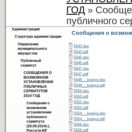
ГОД
» Сообще
публичного се
Администрация
Сообщения о возможн
Структура администрации
Управление 
5543.doc
муниципального 
5543.pdf
имущества
5545.doc
Публичный 
5545.pdf
сервитут
5547.doc
СООБЩЕНИЯ О 
5547.pdf
ВОЗМОЖНОМ 
5548_-_kopiya.doc
УСТАНОВЛЕНИИ 
5548_-_kopiya.pdf
ПУБЛИЧНЫХ 
5550.doc
СЕРВИТУТОВ 
2024 ГОД
5550.pdf
5552.doc
Cообщения о 
5552.pdf
возможном 
установлении 
5554_-_kopiya.doc
публичного 
5554_-_kopiya.pdf
сервитута 
5556.doc
(26.09.2024г.)_ 
5556.pdf
Россети ЮГ