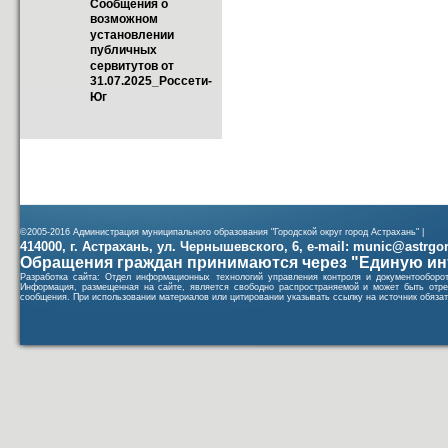
Сообщения о 
возможном 
установлении 
публичных 
сервитутов от 
31.07.2025_Россети-
Юг
©2005-2016 Администрация муниципального образования "Городской округ город Астрахань" |
414000, г. Астрахань, ул. Чернышевского, 6, e-mail: munic@astrgorod
Обращения граждан принимаются через "Единую ин
Разработка сайта: Отдел информационных технологий управления контроля и документообор
Информация, размещенная на сайте, является свободно распространяемой и может быть отре
сообщения. При использовании материалов или цитировании указывать ссылку на источник обязат