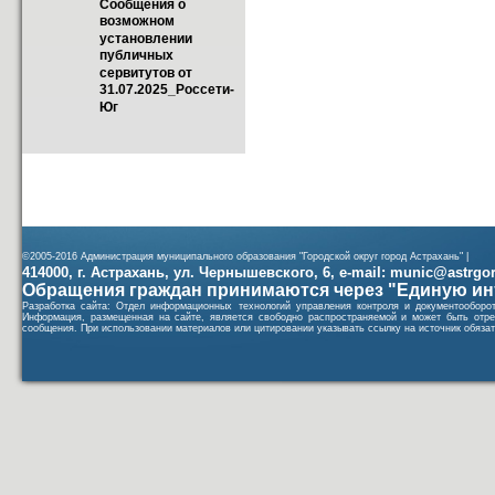
Сообщения о 
возможном 
установлении 
публичных 
сервитутов от 
31.07.2025_Россети-
Юг
©2005-2016 Администрация муниципального образования "Городской округ город Астрахань" |
414000, г. Астрахань, ул. Чернышевского, 6, e-mail: munic@astrgorod
Обращения граждан принимаются через "Единую ин
Разработка сайта: Отдел информационных технологий управления контроля и документообор
Информация, размещенная на сайте, является свободно распространяемой и может быть отре
сообщения. При использовании материалов или цитировании указывать ссылку на источник обязат